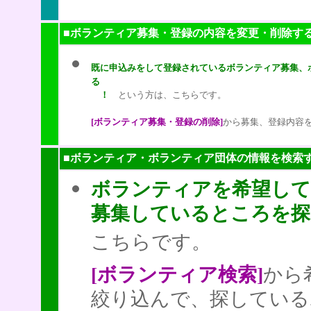
■ボランティア募集・登録の内容を変更・削除す
既に申込みをして登録されているボランティア募集、
る
！
という方は、こちらです。
[ボランティア募集・登録の削除]
から募集、登録内容
■ボランティア・ボランティア団体の情報を検索
ボランティアを希望して
募集しているところを探
こちらです。
[ボランティア検索]
から
絞り込んで、探している