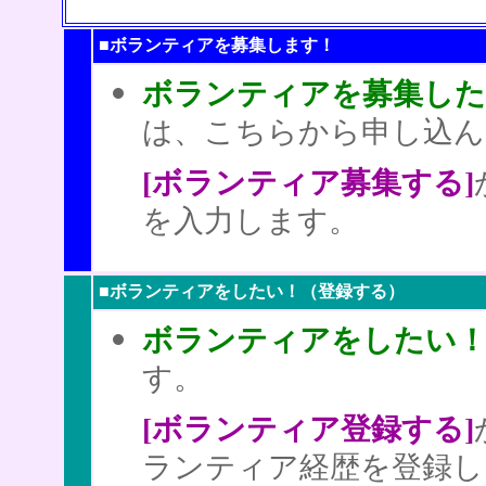
■ボランティアを募集します！
ボランティアを募集した
は、こちらから申し込ん
[ボランティア募集する]
を入力します。
■ボランティアをしたい！（登録する）
ボランティアをしたい
す。
[ボランティア登録する]
ランティア経歴を登録し