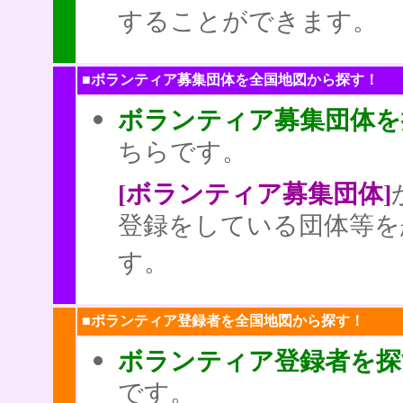
することができます。
■ボランティア募集団体を全国地図から探す！
ボランティア募集団体を
ちらです。
[ボランティア募集団体]
登録をしている団体等を
す。
■ボランティア登録者を全国地図から探す！
ボランティア登録者を探
です。