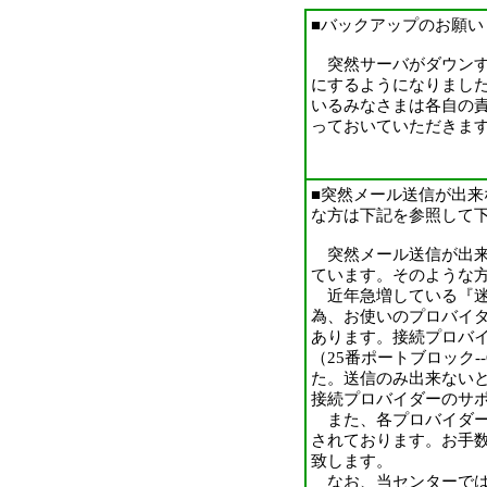
■バックアップのお願い（20
突然サーバがダウンす
にするようになりまし
いるみなさまは各自の
っておいていただきま
■突然メール送信が出
な方は下記を参照して下さい
突然メール送信が出来
ています。そのような
近年急増している『迷
為、お使いのプロバイ
あります。接続プロバ
（25番ポートブロック-
た。送信のみ出来ない
接続プロバイダーのサ
また、各プロバイダー
されております。お手
致します。
なお、当センターでは