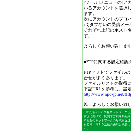
[ツール]メニューの[
いるアカウントを選択し
ます。
次にアカウントのプロパ
バ]タブないの受信メール(
それぞれ上記のホスト名
す。
よろしくお願い致しま
■FTPに関する設定確認
FTPソフトでファイル
合せが多くあります。
ファイルリストの取得
下記URLを参考に、設
http://www.npo-jp.net/ffft
以上よろしくお願い致
私たちＮＰＯ情報ネットワークセンタ
実現に向けて、民間非営利活動組織
Ｏ相互のネットワークの形成を促進
を図り、ＮＰＯ活動の発展と成長に
す。