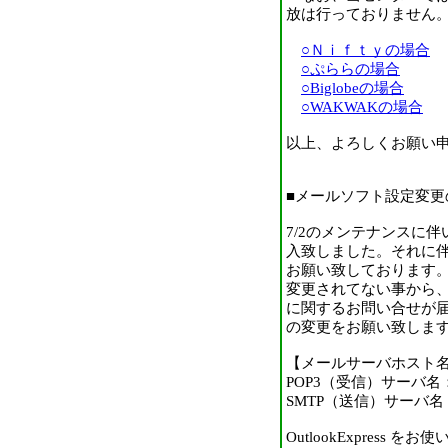
放は行っておりません
○Ｎｉｆｔｙの場合
○ぷららの場合
○Biglobeの場合
○WAKWAKの場合
以上、よろしくお願い
■メールソフト設定変更
7/2のメンテナンスに
入致しました。それに
お願い致しております
変更されてない事から
に関するお問い合せが
の変更をお願い致しま
【メールサーバホスト
POP3（受信）サーバ名： pop
SMTP（送信）サーバ名： smt
OutlookExpress 