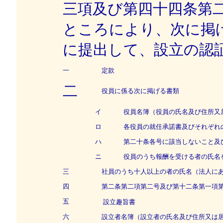
三項及び第四十四条第
ところにより、次に掲
に提出して、設立の認
一
定款
二
役員に係る次に掲げる書類
イ
役員名簿（役員の氏名及び住所又
ロ
各役員の就任承諾書及びそれぞれの
ハ
第二十条各号に該当しないこと及び
ニ
役員のうち報酬を受ける者の氏名
三
社員のうち十人以上の者の氏名（法人にあ
四
第二条第二項第二号及び第十二条第一項第
五
設立趣旨書
六
設立者名簿（設立者の氏名及び住所又は居