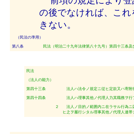
前項の規定により登
の後でなければ、これ
きない。
（民法の準用）
第八条
民法（明治二十九年法律第八十九号）第四十三条及
民法
（法人の能力）
第四十三条
法人ハ法令ノ規定ニ従ヒ定款又ハ寄附行
第四十四条
法人ハ理事其他ノ代理人力其職務ヲ行
２
法人ノ目的ノ範囲内ニ在ラサル行為ニ因
ヒ之ヲ履行シタル理事其他ノ代理人連帯