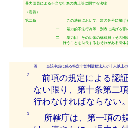
暴力団員による不当な行為の防止等に関する法律
（定義）
第二条
この法律において、次の各号に掲げる
一
暴力的不法行為等 別表に掲げる罪の
二
暴力団 その団体の構成員（その団体
行うことを助長するおそれがある団体
四
当該申請に係る特定非営利活動法人が十人以上の
２
前項の規定による認証
ない限り、第十条第二
行わなければならな
３
所轄庁は、第一項の