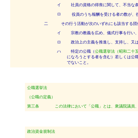
イ
社員の資格の得喪に関して、不当な条
ロ
役員のうち報酬を受ける者の数が、
二
その行う活動が次のいずれにも該当する団
イ
宗教の教義を広め、儀式行事を行い、
ロ
政治上の主義を推進し、支持し、又は
ハ
特定の公職（
公職選挙法（昭和二十
になろうとする者を含む）若しくは公
でないこと。
公職選挙法
（公職の定義）
第三条
この法律において「公職」とは、衆議院議員、
政治資金規制法