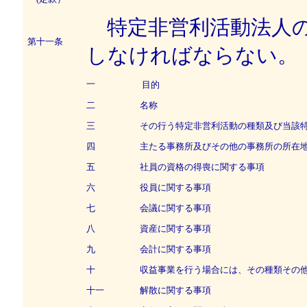
特定非営利活動法人の
第十一条
しなければならない。
一
目的
二
名称
三
その行う特定非営利活動の種類及び当該特
四
主たる事務所及びその他の事務所の所在
五
社員の資格の得喪に関する事項
六
役員に関する事項
七
会議に関する事項
八
資産に関する事項
九
会計に関する事項
十
収益事業を行う場合には、その種類その他
十一
解散に関する事項