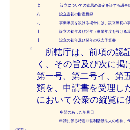
七
設立についての意思の決定を証する議事
八
設立当初の財産目録
九
事業年度を設ける場合には、設立当初の事
十
設立の初年及び翌年（事業年度を設ける場
十一
設立の初年及び翌年の収支予算書
２
所轄庁は、前項の認証
く、その旨及び次に掲
第一号、第二号イ、第
類を、申請書を受理し
において公衆の縦覧に
申請のあった年月日
申請に係る特定非営利活動法人の名称、代
(定款）