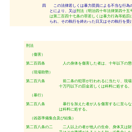
四
この法律若しくは暴力団員による不当な行為の
とにより、又は
刑法（明治四十年法律第四十五
は第二百四十七条の罪若しくは暴力行為等処罰
られ、その執行を終わった日又はその執行を受
刑法
（傷害）
第二百四条
人の身体を傷害した者は、十年以下の懲
（現場助勢）
第二百六条
前二条の犯罪が行われるに当たり、現場
十万円以下の罰金若しくは科料に処する。
（暴行）
第二百八条
暴行を加えた者が人を傷害するに至らな
は科料に処する。
（凶器準備集合及び結集）
第二百八条の二
二人以上の者が他人の生命、身体又は財