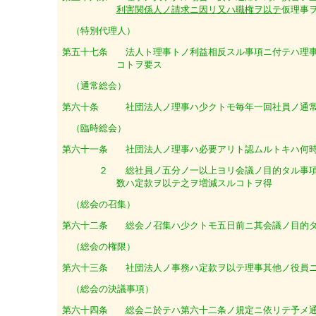
利害関係人ノ請求ニ因リ又ハ職権ヲ以テ
仮理事
（特別代理人）
第五十七条
法人ト理事トノ利益相反スル事項ニ付テハ理事
コトヲ要ス
（通常総会）
第六十条
社団法人ノ理事ハ少クトモ毎年一回社員ノ通常
（臨時総会）
第六十一条
社団法人ノ理事ハ必要アリト認ムルトキハ何時
２
総社員ノ五分ノ一以上ヨリ会議ノ目的タル事項
数ハ定款ヲ以テ之ヲ増減スルコトヲ得
（総会の召集）
第六十二条
総会ノ召集ハ少クトモ五日前ニ其会議ノ目的タ
（総会の権限）
第六十三条
社団法人ノ事務ハ定款ヲ以テ理事其他ノ役員ニ
（総会の決議事項）
第六十四条
総会ニ於テハ第六十二条ノ規定ニ依リテ予メ通