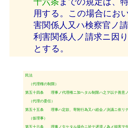
十六条
までの規定は、
用する。この場合にお
害関係人又ハ検察官ノ
利害関係人ノ請求ニ因
とする。
民法
（代理権の制限）
第五十四条
理事ノ代理権ニ加ヘタル制限ハ之ヲ以テ善意ノ
（代理の委任）
第五十五条
理事ハ定款、寄附行為又ハ総会ノ決議ニ依リテ
（仮理事）
第五十六条
理事ノ欠ケタル場合ニ於テ遅滞ノ為メ損害ヲ生