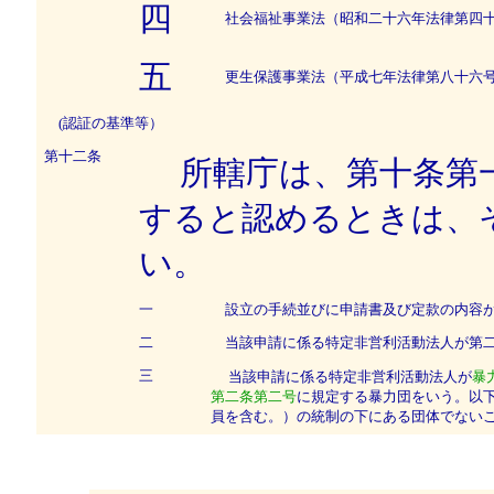
四
社会福祉事業法（昭和二十六年法律第四十
五
更生保護事業法（平成七年法律第八十六号
(認証の基準等）
第十二条
所轄庁は、第十条第
すると認めるときは、
い。
一
設立の手続並びに申請書及び定款の内容が
二
当該申請に係る特定非営利活動法人が第二
三
当該申請に係る特定非営利活動法人が
暴
第二条第二号
に規定する暴力団をいう。以
員を含む。）の統制の下にある団体でない