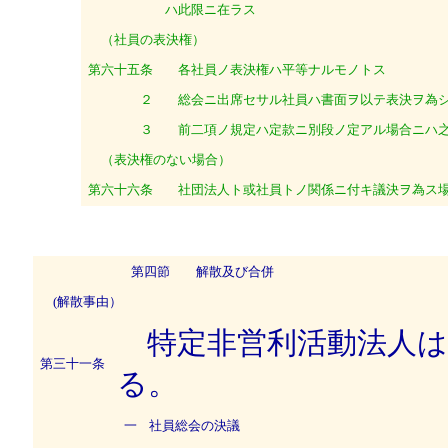
ハ此限ニ在ラス
（社員の表決権）
第六十五条
各社員ノ表決権ハ平等ナルモノトス
２
総会ニ出席セサル社員ハ書面ヲ以テ表決ヲ為シ
３
前二項ノ規定ハ定款ニ別段ノ定アル場合ニハ之
（表決権のない場合）
第六十六条
社団法人ト或社員トノ関係ニ付キ議決ヲ為ス場
第四節 解散及び合併
(解散事由）
特定非営利活動法人は
第三十一条
る。
一
社員総会の決議