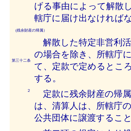
げる事由によって解散
轄庁に届け出なければ
(残余財産の帰属）
解散した特定非営利活
の場合を除き、所轄庁
第三十二条
て、定款で定めるとこ
する。
２
定款に残余財産の帰属
は、清算人は、所轄庁
公共団体に譲渡するこ