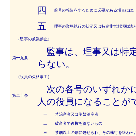
四
前号の報告をするために必要がある場合には、
五
理事の業務執行の状況又は特定非営利活動法人
（監事の兼業禁止）
監事は、理事又は特定
第十九条
らない。
（役員の欠格事由）
次の各号のいずれかに
第二十条
人の役員になることが
一
禁治産者又は準禁治産者
二
破産者で復権を得ないもの
三
禁錮以上の刑に処せられ、その執行を終わった