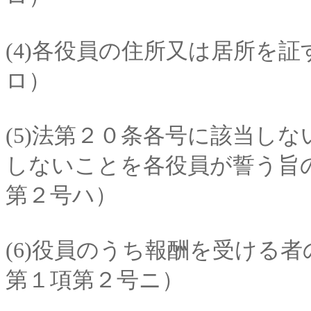
(4)各役員の住所又は居所を
ロ）
(5)法第２０条各号に該当し
しないことを各役員が誓う旨
第２号ハ）
(6)役員のうち報酬を受ける
第１項第２号ニ）