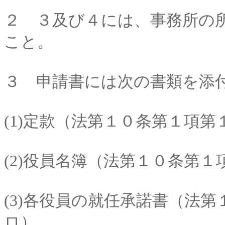
２ ３及び４には、事務所の
こと。
３ 申請書には次の書類を添
(1)定款（法第１０条第１項
(2)役員名簿（法第１０条第
(3)各役員の就任承諾書（法
ロ）