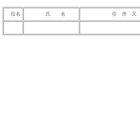
役名
氏 名
住 所 又 は