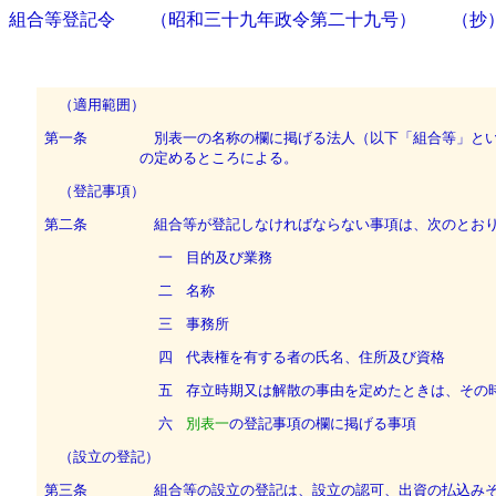
組合等登記令 （昭和三十九年政令第二十九号） （抄
（適用範囲）
第一条
別表一の名称の欄に掲げる法人（以下「組合等」とい
の定めるところによる。
（登記事項）
第二条
組合等が登記しなければならない事項は、次のとお
一
目的及び業務
二
名称
三
事務所
四
代表権を有する者の氏名、住所及び資格
五
存立時期又は解散の事由を定めたときは、その
六
別表一
の登記事項の欄に掲げる事項
（設立の登記）
第三条
組合等の設立の登記は、設立の認可、出資の払込みそ