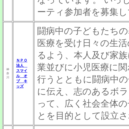
ーティ参加者を募集し
闘病中の子どもたちの
医療を受け日々の生活
るよう、本人及び家族
ＮＰＯ
業並びに小児医療に関
法人
神
スマイ
奈
ル オ
行うとともに闘病中の
川
ブ キ
ッズ
に伝え、志のあるボラ
って、広く社会全体の
とを目的として設立さ