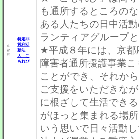
も通所するところのな
ある人たちの日中活動
ランティアグループと
特定非
営利活
京
★平成８年には、京都
動法
都
府
人 こ
障害者通所援護事業こ
もれび
ことができ、それから
ご支援をいただきなが
に根ざして生活できる
がほっと集まれる場所
いう思いで日々活動し