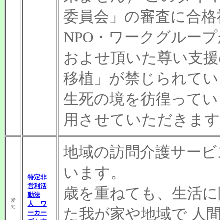
委員会」の審査に合格
NPO・ワークグルー
およせ頂いた尊い支援
移植」が禁じられてい
生死の境を彷徨ってい
用させていただきます
地域の訪問介護サービ
います。
特定非
営利活
歳を重ねても、生活に
動法
愛
人 ワ
知
た我が家や地域で 人
ーカー