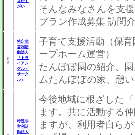
ズかす
そんなみなさんを支援
がい
プラン作成募集 訪問
子育て支援活動（保育
特定非
営利活
ープホーム運営）
動法人
「トラ
長
崎
イアン
たんぽぽ園の紹介、園
グル・
サーク
ムたんぽぽの家、憩い
ル」
今後地域に根ざした『
ます。共に活動する仲
特定非
ますが、利用者自らが
営利活
動法人