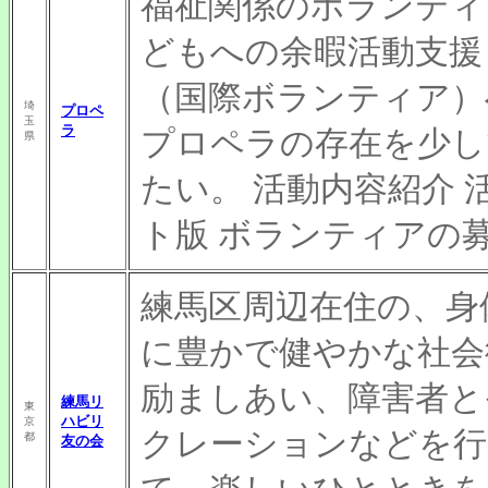
福祉関係のボランティ
どもへの余暇活動支援
（国際ボランティア）
埼
プロペ
玉
ラ
プロペラの存在を少し
県
たい。 活動内容紹介 
ト版 ボランティアの
練馬区周辺在住の、身
に豊かで健やかな社会
励ましあい、障害者と
練馬リ
東
ハビリ
京
クレーションなどを行
都
友の会