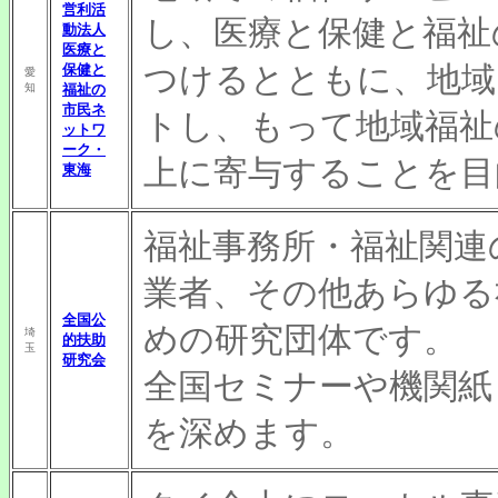
営利活
し、医療と保健と福祉
動法人
医療と
つけるとともに、地域
保健と
愛
知
福祉の
市民ネ
トし、もって地域福祉
ットワ
ーク・
上に寄与することを目
東海
福祉事務所・福祉関連
業者、その他あらゆる
全国公
めの研究団体です。
埼
的扶助
玉
研究会
全国セミナーや機関紙
を深めます。