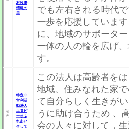
村役場
でも左右される時代で
情報の
里
一歩を応援しています
に、地域のサポーター
一体の人の輪を広げ、
す。
この法人は高齢者をは
地域、住みなれた家で
特定非
て自分らしく生きがい
営利活
動法人
うに助け合うため 、
エヌピ
福
井
ーオふ
れあい
会の人々に対して，生
そして