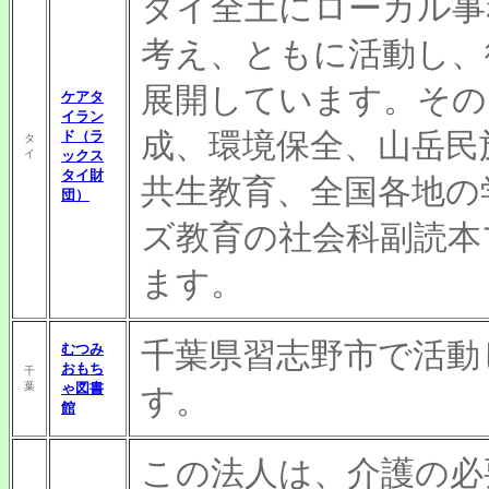
タイ全土にローカル事
考え、ともに活動し、
展開しています。その
ケアタ
イラン
成、環境保全、山岳民
ド（ラ
タ
イ
ックス
タイ財
共生教育、全国各地の
団）
ズ教育の社会科副読本
ます。
千葉県習志野市で活動
むつみ
おもち
千
葉
ゃ図書
す。
館
この法人は、介護の必