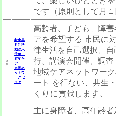
て、楽しいひとときを
です（原則として月１
高齢者、子ども、障害
アを希望する 市民に
特定非
営利活
律生活を自己選択、自
動法人
千葉・
千
行、講演会開催、調査
在宅ケ
葉
ア
県
市民ネ
地域ケアネットワーク
ットワ
ーク ピ
ート を行ない、共生
ュア
くりに貢献します。
主に身障者、高年齢者