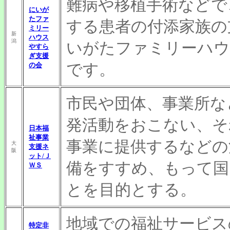
難病や移植手術などで
にいが
たファ
する患者の付添家族の
ミリー
新
ハウス
潟
いがたファミリーハウ
やすら
ぎ支援
です。
の会
市民や団体、事業所な
発活動をおこない、そ
日本福
祉事業
事業に提供するなどの
大
支援ネ
阪
ット/Ｊ
備をすすめ、もって国
ＷＳ
とを目的とする。
地域での福祉サービス
特定非