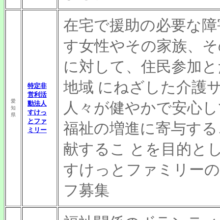
在宅で援助の必要な障
す女性やその家族、そ
に対して、住民参加と
地域 にねざした介護
特定非
営利活
愛
人々が健やかで安心し
動法人
知
すけっ
県
とファ
福祉の増進に寄与する
ミリー
献するこ とを目的と
すけっとファミリーの
フ募集