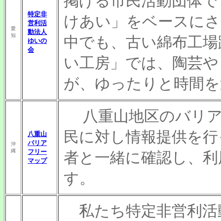
掲げる市民活動団体で
特定非
けあい」をベースにさ
営利活
愛
動法人
知
中でも、古い綿布工場
ゆいの
会
い工房」では、陶芸や
が、ゆったりと時間を
八重山地区のバリア
民に対し情報提供を行
八重山
バリア
沖
縄
フリー
者と一緒に確認し、利
マップ
す。
私たち特定非営利活