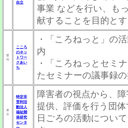
自立
事業 などを行い、も
献することを目的とす
・「ころねっと」の活
こころ
内
のネッ
愛
トワー
知
・「ころねっとセミナ
クあい
ち
たセミナーの議事録の
障害者の視点から、障
特定非
営利活
提供、評価を行う団体
動法人
東
福祉開
京
日ごろの活動について
発研究
センタ
ー