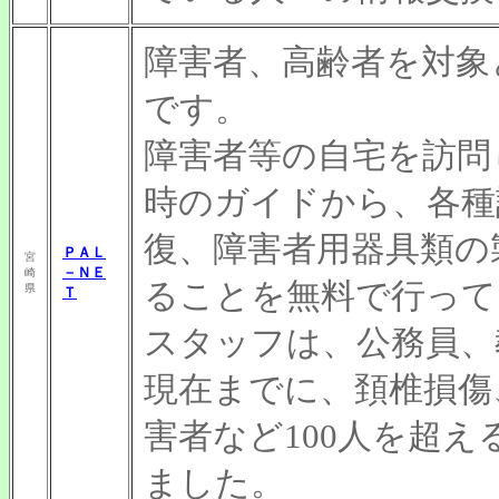
障害者、高齢者を対象
です。
障害者等の自宅を訪問
時のガイドから、各種
復、障害者用器具類の
ＰＡＬ
宮
－ＮＥ
崎
ることを無料で行って
県
Ｔ
スタッフは、公務員、
現在までに、頚椎損傷
害者など100人を超
ました。