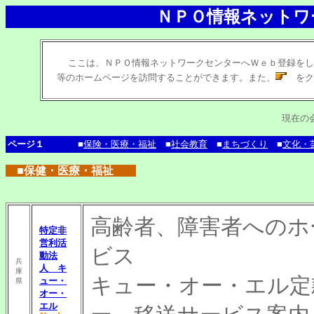
ＮＰＯ情報ネットワ
ここは、ＮＰＯ情報ネットワークセンターへＷｅｂ登録をし
等のホームページを訪問することができます。また、
をク
現在の
ページ１
■
保険・医療・福祉
■
社会教育
■
まちづくり
■
文化・
■保健・医療・福祉
高齢者、障害者へのホ
特定非
営利活
ビス
動法
兵
人 キ
庫
キュー・オー・エル定
ュー・
県
オー・
エル