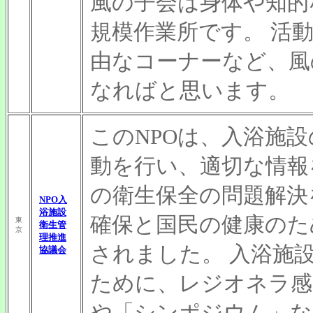
風の子会は身体や知的
規模作業所です。 活
由なコーナーなど、風
なればと思います。
このNPOは、入浴施
動を行い、適切な情報
の衛生保全の問題解決
NPO入
浴施設
確保と国民の健康のた
東
衛生管
京
理推進
されました。 入浴施
協議会
ために、レジオネラ感
や「シンポジウム」な