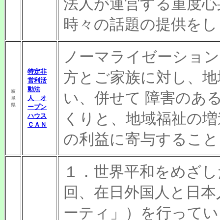
法人が運営する重度心
時々の話題の提供をし
ノーマライゼーション
特定非
方とご家族に対し、地
営利活
動法
岐
い、併せて 障害のあ
人 オ
阜
県
ープン
くりと、地域福祉の増
ハウス
ＣＡＮ
の利益に寄与すること
１．世界平和をめざし
回、在日外国人と日本
ーティ」）を行ってい