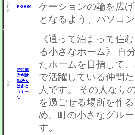
石
ケーションの輪を広げ
PROOM
川
県
となるよう、パソコン
《通って泊まって住む
る小さなホーム》 自
たホームを目指して、
特定非
で活躍している仲間た
営利活
動法人
広
島
はあと
人です。 その人なり
うぉー
む
を過ごせる場所を作る
め、町の小さなグルー
す。