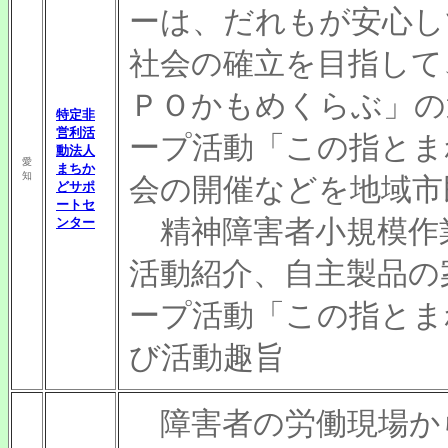
ーは、だれもが安心し
社会の確立を目指して
ＰＯかもめくらぶ」の
特定非
営利活
ープ活動「この指とま
動法人
愛
まちか
知
会の開催などを地域市
どサポ
ートセ
精神障害者小規模作
ンター
活動紹介、自主製品の
ープ活動「この指とま
び活動趣旨
障害者の労働現場か