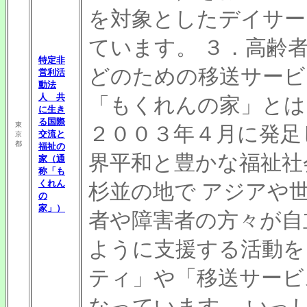
を対象としたデイサー
ています。 ３．高齢
特定非
どのための移送サービ
営利活
動法
人 共
「もくれんの家」とは
に生き
る国際
東
２００３年４月に発足
交流と
京
都
福祉の
界平和と豊かな福祉社
家（通
称「も
くれん
杉並の地で アジアや
の
家」）
者や障害者の方々が自
ように支援する活動を
ティ」や「移送サービ
なっています。 いっ