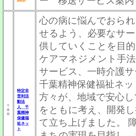
ー 移送サービス案内
心の病に悩んでおられ
せるよう、必要なサー
供していくことを目的
ケアマネジメント手法
サービス、一時介護サ
千葉精神保健福祉ネッ
特定非
方々が、地域で安心し
営利活
動法
千
をともに考え、開発し
人 千
葉
葉精神
県
保健福
て立ち上げました。 
祉ネッ
ト
まちの実現を目指し、