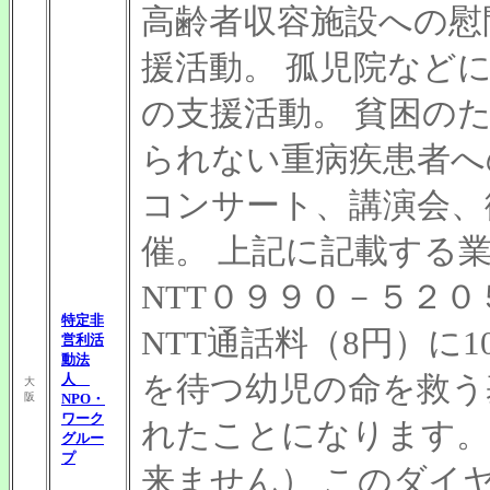
高齢者収容施設への慰
援活動。 孤児院など
の支援活動。 貧困の
られない重病疾患者へ
コンサート、講演会、
催。 上記に記載する
NTT０９９０－５２
特定非
NTT通話料（8円）に
営利活
動法
を待つ幼児の命を救う
人
大
阪
NPO・
ワーク
れたことになります。
グルー
プ
来ません） このダイ