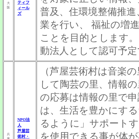
ティフ
大
阪
ィール
普及、住環境整備推進
ズ
業を行い、 福祉の増
ことを目的とします。 
動法人として認可予定
（芦屋芸術村は音楽の
して陶芸の里、情報
の応募は情報の里で申
は、生活を豊かにする
NPO法
るように」サポートす
人
芦屋芸
を使用できる事が体が
兵
術村・
庫