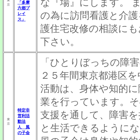
な『場』にします。 
東
「多摩
京
六都プ
の為に訪問看護と介護
レイ
ス」
護住宅改修の相談にも
下さい。
「ひとりぼっちの障害
２５年間東京都港区を
活動は、身体や知的に
業を行っています。そ
特定非
支援を通して、障害を
営利活
東
動法
京
と生活できるようにな
人 風
の子会