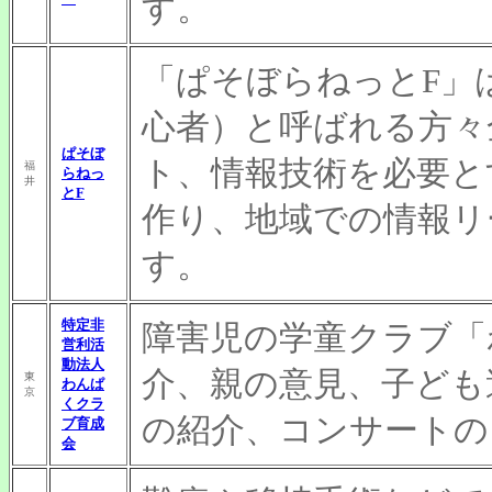
す。
「ぱそぼらねっとF」
心者）と呼ばれる方々
ぱそぼ
ト、情報技術を必要と
福
らねっ
井
とF
作り、地域での情報リ
す。
特定非
障害児の学童クラブ「
営利活
動法人
介、親の意見、子ども
東
わんぱ
京
くクラ
の紹介、コンサートの
ブ育成
会