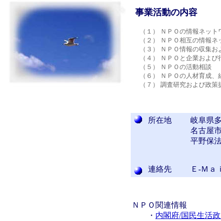
事業活動の内容
（１） ＮＰＯの情報ネット
（２） ＮＰＯ相互の情報ネ
（３） ＮＰＯ情報の収集お
（４） ＮＰＯと企業および行
（５） ＮＰＯの活動相談
（６） ＮＰＯの人材育成、
（７） 調査研究および政策
所在地
岐阜県多治
名古屋市
平野保
連絡先
Ｅ-Ｍ
ＮＰＯ関連情報
・
内閣府/国民生活